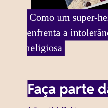
Como um super-her
enfrenta a intolerân
religiosa
Faça parte 