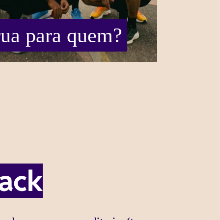
rua para quem?
lack