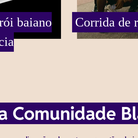
ói baiano
Corrida de 
cia
da Comunidade B