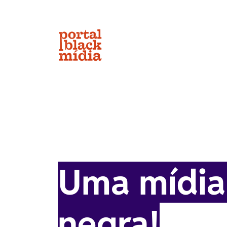
Início
Mis
Comunidad
A Comunidade Black no WhatsApp 
de forma rápida, prática e preci
site.