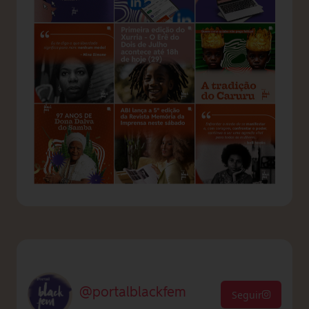
@portalblackfem
Seguir