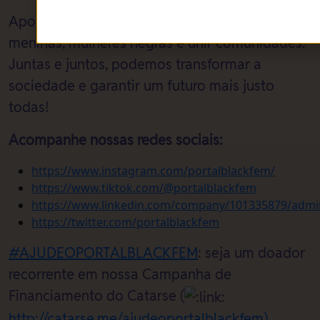
Apoie nosso trabalho e ajude a celebrar
meninas, mulheres negras e unir comunidades.
Juntas e juntos, podemos transformar a
sociedade e garantir um futuro mais justo
todas!
Acompanhe nossas redes sociais:
https://www.instagram.com/portalblackfem/
https://www.tiktok.com/@portalblackfem
https://www.linkedin.com/company/101335879/admi
https://twitter.com/portalblackfem
#AJUDEOPORTALBLACKFEM
: seja um doador
recorrente em nossa Campanha de
Financiamento do Catarse (
http://catarse.me/ajudeoportalblackfem
)