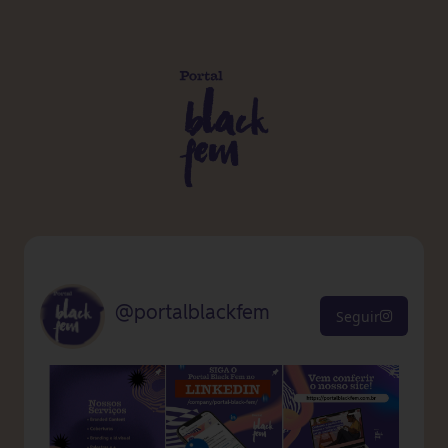
@portalblackfem
Seguir