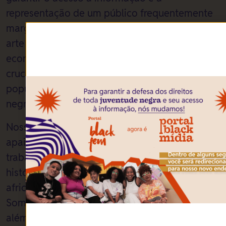
representação de um público frequentemente
marginalizado. Cobrimos editorias vitais como
arte e cultura, saúde e bem-estar, educação,
economia e esporte, abordando questões
cruciais para a defesa dos direitos humanos da
população negra, especialmente das mulheres
negras mais jovens.
Nossa equipe é composta por profissionais
apaixonadas e apaixonados pela causa e
trabalha incansavelmente para amplificar
histórias que, no Brasil e em toda a diáspora
africana, são frequentemente silenciadas.
Somos majoritariamente mulheres, negras,
além de um time 100% negro.