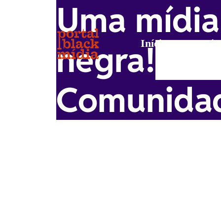
Uma mídia
Início
Mis
negra!
Comunidad
A Comunidade Black no WhatsApp 
de forma rápida, prática e preci
site.