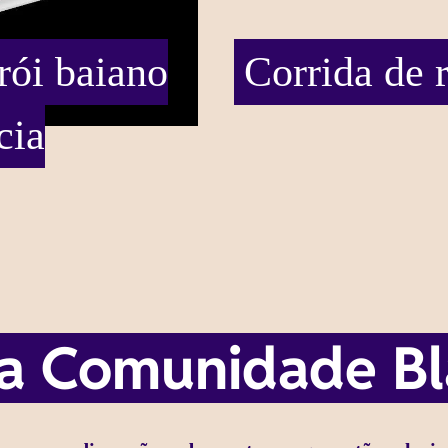
ói baiano
Corrida de 
cia
da Comunidade B