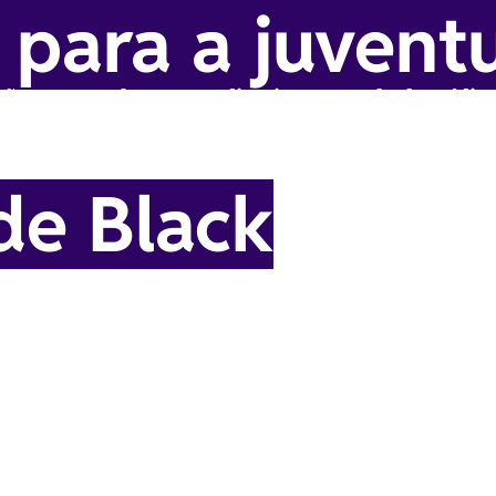
 para a juvent
são e quem faz
Editorias
Black Mídia
e Black
foi feita para você se informar
sa de acordo com as editorias do