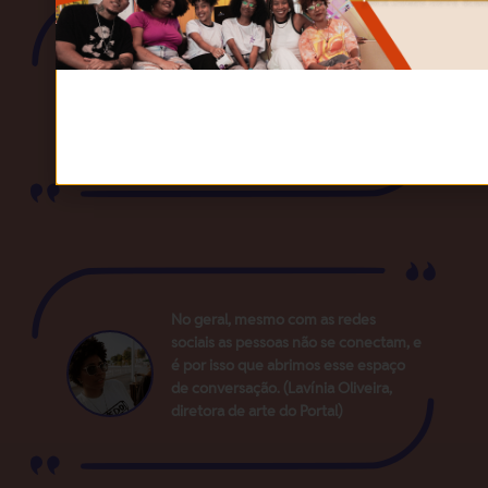
Nossa comunidade é um espaço para
nossa audiência receber reforços de
nossos conteúdos, conteúdos em
primeira mão (I'sis Almeida, diretora
jornalismo do Portal)
No geral, mesmo com as redes
sociais as pessoas não se conectam, e
é por isso que abrimos esse espaço
de conversação. (Lavínia Oliveira,
diretora de arte do Portal)