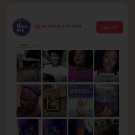
@portalblackfem
Seguir