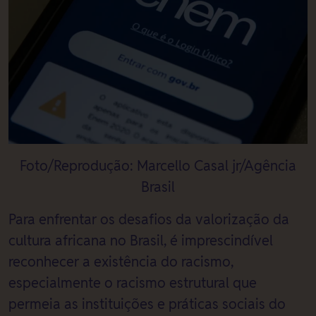
Foto/Reprodução: Marcello Casal jr/Agência
Brasil
Para enfrentar os desafios da valorização da
cultura africana no Brasil, é imprescindível
reconhecer a existência do racismo,
especialmente o racismo estrutural que
permeia as instituições e práticas sociais do