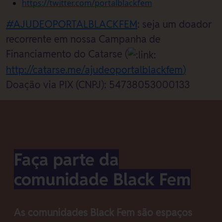
https://twitter.com/portalblackfem
#AJUDEOPORTALBLACKFEM
: seja um doador
recorrente em nossa Campanha de
Financiamento do Catarse (
http://catarse.me/ajudeoportalblackfem
)
Doação via PIX (CNPJ): 54738053000133
Faça parte da
comunidade Black Fem
As comunidades Black Fem são espaços