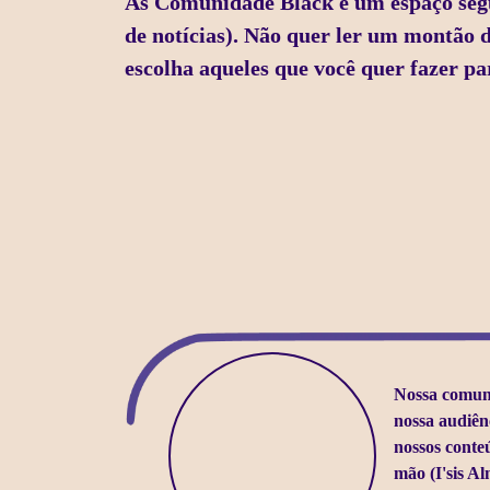
As Comunidade Black é um espaço segur
de notícias). Não quer ler um montão 
escolha aqueles que você quer fazer p
Nossa comun
nossa audiên
nossos conte
mão (I'sis Al