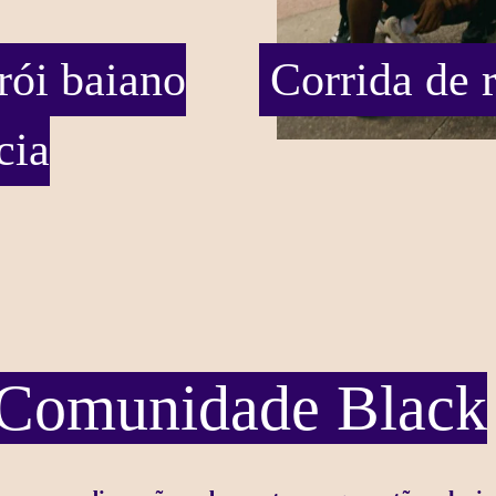
ói baiano
Corrida de 
cia
a Comunidade Black