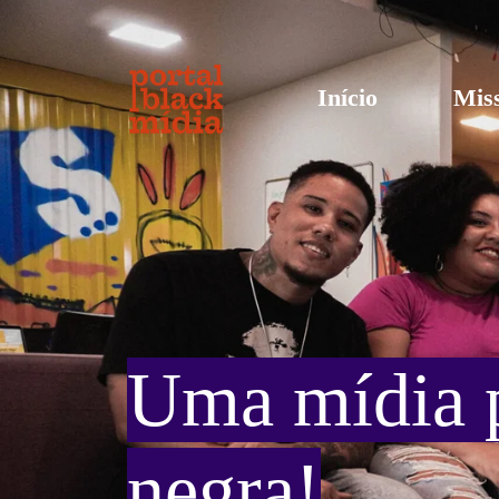
Início
Mis
Uma mídia p
negra!