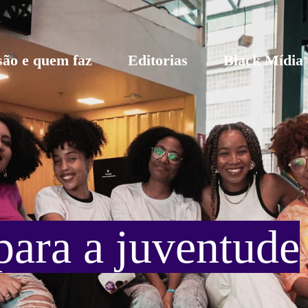
são e quem faz
Editorias
Black Mídia
ara a juventude