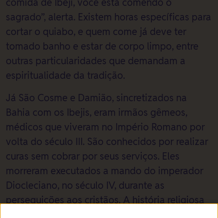
comida de Ibeji, você está comendo o
sagrado”, alerta. Existem horas específicas para
cortar o quiabo, e quem come já deve ter
tomado banho e estar de corpo limpo, entre
outras particularidades que demandam a
espiritualidade da tradição.
Já São Cosme e Damião, sincretizados na
Bahia com os Ibejis, eram irmãos gêmeos,
médicos que viveram no Império Romano por
volta do século III. São conhecidos por realizar
curas sem cobrar por seus serviços. Eles
morreram executados a mando do imperador
Diocleciano, no século IV, durante as
perseguições aos cristãos. A história religiosa
dos gêmeos e a trágica morte os marcaram