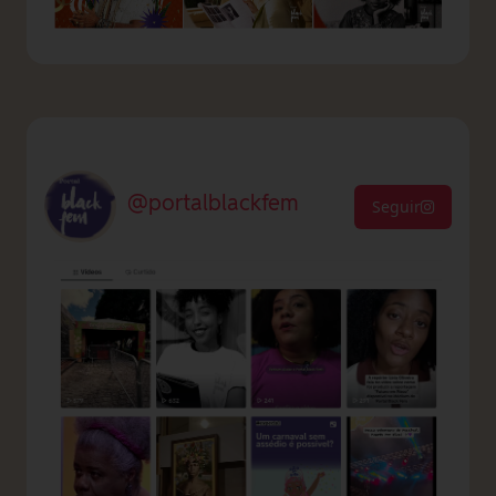
@portalblackfem
Seguir