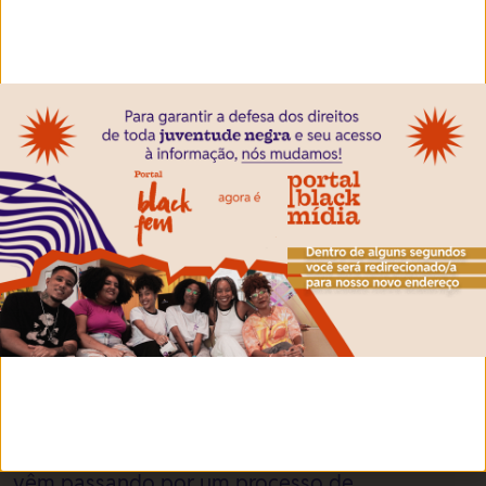
como mártires. Além de serem venerados
como santos padroeiros dos médicos e
farmacêuticos, São Cosme e Damião são
invocados em orações para a cura de doenças.
Intolerância religiosa
No Brasil e na Bahia, as igrejas neopentecostais
têm se feito cada vez mais presentes,
especialmente nas regiões periféricas. Em
2012, Salvador foi declarada a quarta cidade
do país em número de evangélicos. Dai Costa
Ndanbulakossi, pedagoga e pesquisadora que
também participa do documentário “Caruru
dos Meninos”, afirma que a Bahia e o Brasil
vêm passando por um processo de