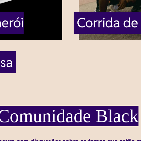
erói
Corrida de
osa
a Comunidade Black