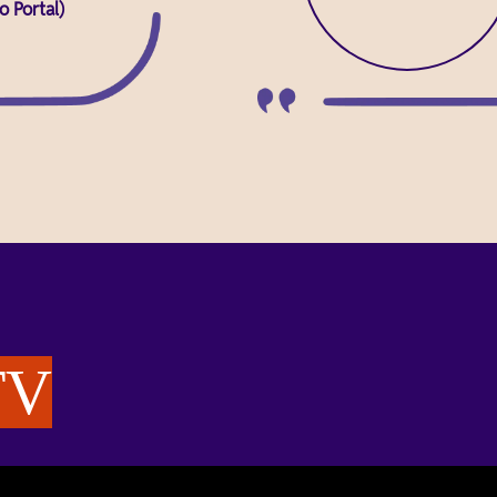
o Portal)
TV