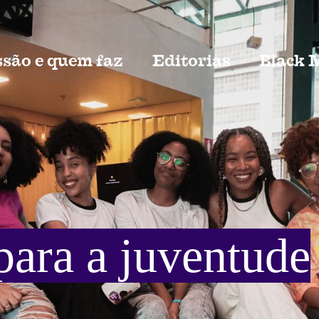
são e quem faz
Editorias
Black 
 Black
i feita para você se informar de
acordo com as editorias do site.