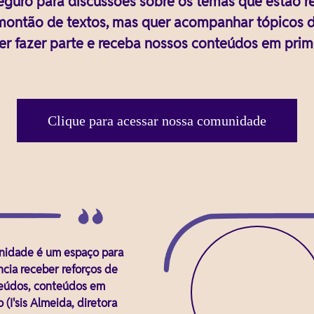
uro para discussões sobre os temas que estão re
m montão de textos, mas quer acompanhar tópicos
er fazer parte e receba nossos conteúdos em prim
Clique para acessar nossa comunidade
idade é um espaço para
cia receber reforços de
eúdos, conteúdos em
 (I'sis Almeida, diretora